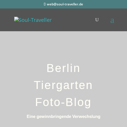
web@soul-traveller.de
Berlin
Tiergarten
Foto-Blog
Eine gewinnbringende Verwechslung